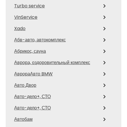
Turbo service
VinService
Xado
Абв-авто, автокомплекс
Абрикос, сауна
Аврора, оздоровительный комплекс
АврораАвто BMW
Авто Двор
Авто-дело+, СТО
Авто-дело+, СТО
Автобам