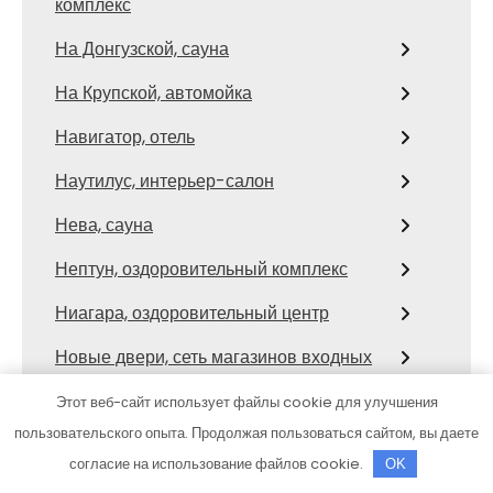
комплекс
На Донгузской, сауна
На Крупской, автомойка
Навигатор, отель
Наутилус, интерьер-салон
Нева, сауна
Нептун, оздоровительный комплекс
Ниагара, оздоровительный центр
Новые двери, сеть магазинов входных
и межкомнатных дверей
Этот веб-сайт использует файлы cookie для улучшения
НонСтоп, сервис грузоперевозок и
пользовательского опыта. Продолжая пользоваться сайтом, вы даете
эвакуации автотранспорта
согласие на использование файлов cookie.
OK