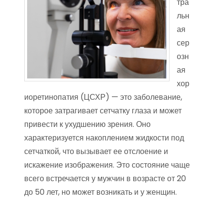
тра
льн
ая
сер
озн
ая
хор
иоретинопатия (ЦСХР) — это заболевание,
которое затрагивает сетчатку глаза и может
привести к ухудшению зрения. Оно
характеризуется накоплением жидкости под
сетчаткой, что вызывает ее отслоение и
искажение изображения. Это состояние чаще
всего встречается у мужчин в возрасте от 20
до 50 лет, но может возникать и у женщин.