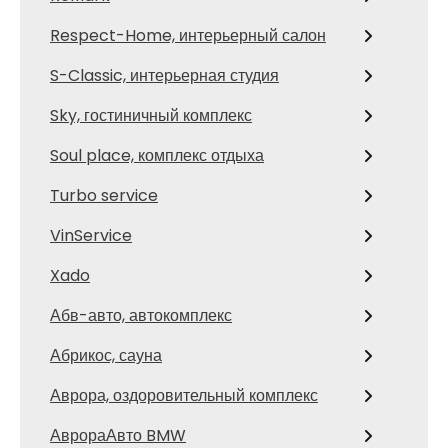
Respect-Home, интерьерный салон
S-Classic, интерьерная студия
Sky, гостиничный комплекс
Soul place, комплекс отдыха
Turbo service
VinService
Xado
Абв-авто, автокомплекс
Абрикос, сауна
Аврора, оздоровительный комплекс
АврораАвто BMW