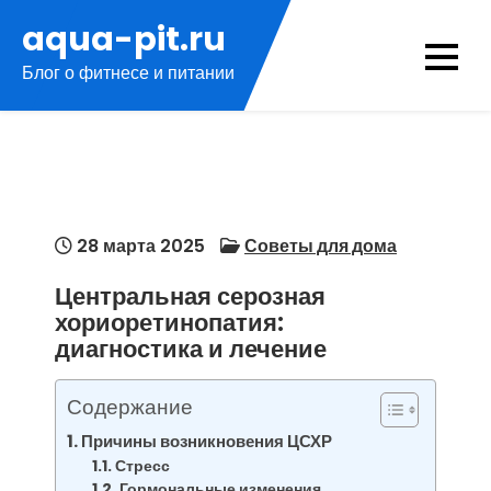
Перейти
aqua-pit.ru
к
Блог о фитнесе и питании
содержимому
28 марта 2025
Советы для дома
Центральная серозная
хориоретинопатия:
диагностика и лечение
Содержание
Причины возникновения ЦСХР
Стресс
Гормональные изменения