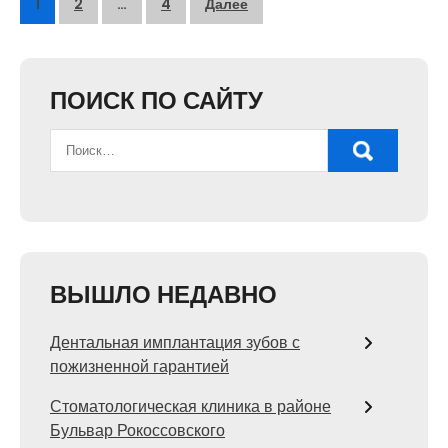
Пагинация
1
2
…
4
Далее
записей
ПОИСК ПО САЙТУ
ВЫШЛО НЕДАВНО
Дентальная имплантация зубов с
пожизненной гарантией
Стоматологическая клиника в районе
Бульвар Рокоссовского