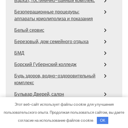
Бархат, гостинично-банный комплекс
Безоперационные процедуры:
аппараты криолиполиза и показания
Белый сервис
Березовый, дом семейного отдыха
БМД
Борский Губернский колледж
Будь здоров, водно-оздоровительный
комплекс
Бульвар Дверей, салон
Этот веб-сайт использует файлы cookie для улучшения
Бытсервис, №1
пользовательского опыта. Продолжая пользоваться сайтом, вы даете
Бэно
согласие на использование файлов cookie.
OK