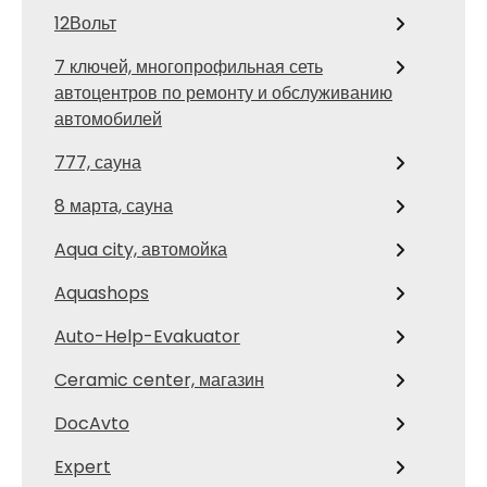
12Вольт
7 ключей, многопрофильная сеть
автоцентров по ремонту и обслуживанию
автомобилей
777, сауна
8 марта, сауна
Aqua city, автомойка
Aquashops
Auto-Help-Evakuator
Ceramic center, магазин
DocAvto
Expert