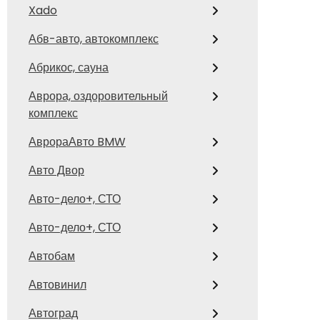
Xado
Абв-авто, автокомплекс
Абрикос, сауна
Аврора, оздоровительный
комплекс
АврораАвто BMW
Авто Двор
Авто-дело+, СТО
Авто-дело+, СТО
Автобам
Автовинил
Автоград