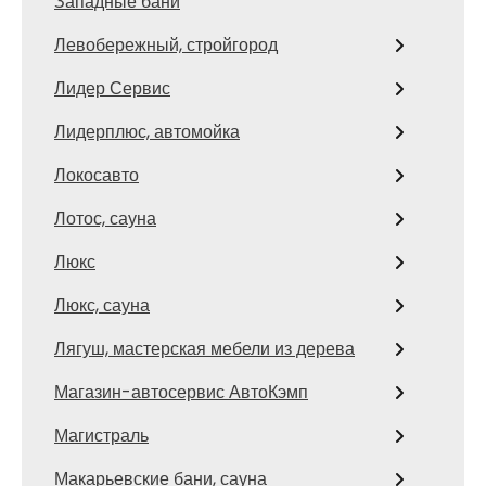
Западные бани
Левобережный, стройгород
Лидер Сервис
Лидерплюс, автомойка
Локосавто
Лотос, сауна
Люкс
Люкс, сауна
Лягуш, мастерская мебели из дерева
Магазин-автосервис АвтоКэмп
Магистраль
Макарьевские бани, сауна