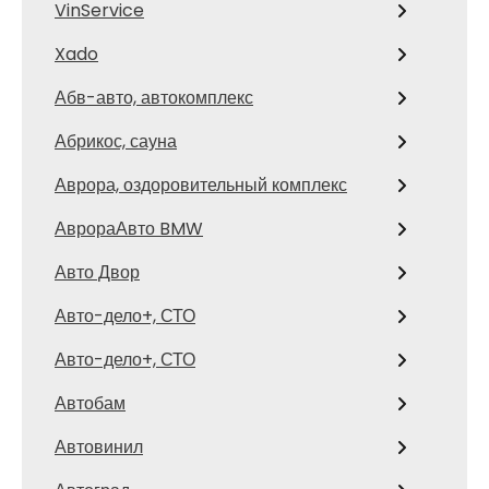
VinService
Xado
Абв-авто, автокомплекс
Абрикос, сауна
Аврора, оздоровительный комплекс
АврораАвто BMW
Авто Двор
Авто-дело+, СТО
Авто-дело+, СТО
Автобам
Автовинил