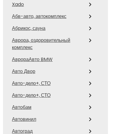
Xado
Абв-авто, автокомплекс
Абрикос, сауна
Аврора, оздоровительный
комплекс
АврораАвто BMW
Авто Двор
Авто-дело+, СТО
Авто-дело+, СТО
Автобам
Автовинил
Автоград