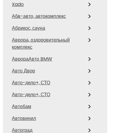
Xado
Абв-авто, автокомплекс
Абрикос, сауна
Аврора, оздоровительный
комплекс
АврораАвто BMW
Авто Двор
Авто-дело+, СТО
Авто-дело+, СТО
Автобам
Автовинил
Автоград