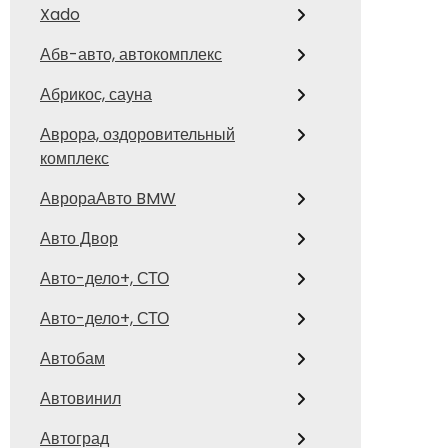
Xado
Абв-авто, автокомплекс
Абрикос, сауна
Аврора, оздоровительный
комплекс
АврораАвто BMW
Авто Двор
Авто-дело+, СТО
Авто-дело+, СТО
Автобам
Автовинил
Автоград