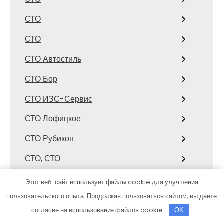
СТО
СТО
СТО Автостиль
СТО Бор
СТО ИЗС-Сервис
СТО Лофицкое
СТО Рубикон
СТО, СТО
СТО, СТО
Этот веб-сайт использует файлы cookie для улучшения
пользовательского опыта. Продолжая пользоваться сайтом, вы даете
Страйк
согласие на использование файлов cookie.
OK
Стрелец, сауна