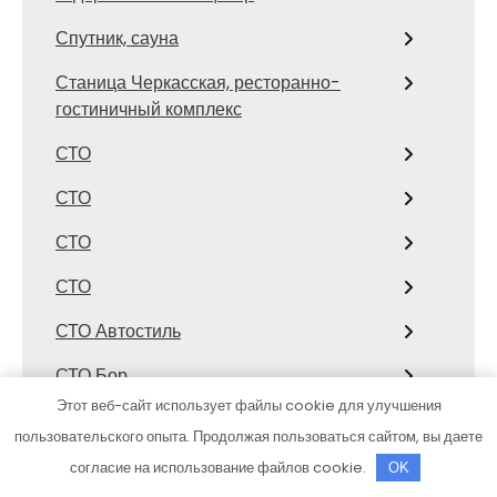
Спутник, сауна
Станица Черкасская, ресторанно-
гостиничный комплекс
СТО
СТО
СТО
СТО
СТО Автостиль
СТО Бор
Этот веб-сайт использует файлы cookie для улучшения
СТО ИЗС-Сервис
пользовательского опыта. Продолжая пользоваться сайтом, вы даете
СТО Лофицкое
согласие на использование файлов cookie.
OK