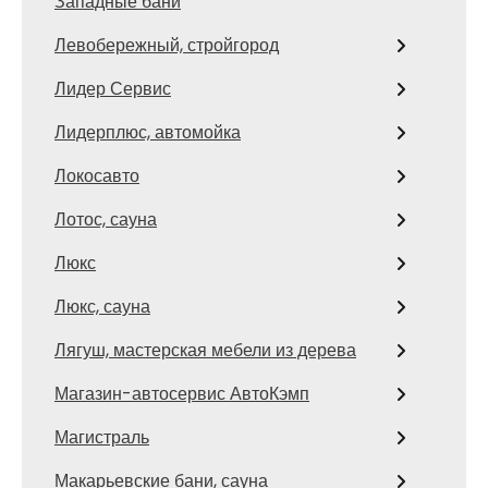
Западные бани
Левобережный, стройгород
Лидер Сервис
Лидерплюс, автомойка
Локосавто
Лотос, сауна
Люкс
Люкс, сауна
Лягуш, мастерская мебели из дерева
Магазин-автосервис АвтоКэмп
Магистраль
Макарьевские бани, сауна