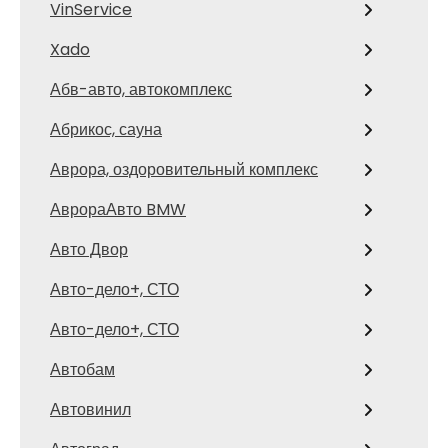
VinService
Xado
Абв-авто, автокомплекс
Абрикос, сауна
Аврора, оздоровительный комплекс
АврораАвто BMW
Авто Двор
Авто-дело+, СТО
Авто-дело+, СТО
Автобам
Автовинил