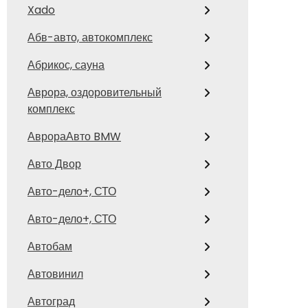
Xado
Абв-авто, автокомплекс
Абрикос, сауна
Аврора, оздоровительный
комплекс
АврораАвто BMW
Авто Двор
Авто-дело+, СТО
Авто-дело+, СТО
Автобам
Автовинил
Автоград