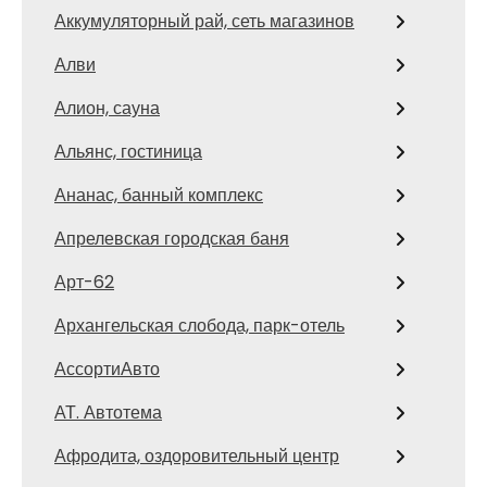
Аккумуляторный рай, сеть магазинов
Алви
Алион, сауна
Альянс, гостиница
Ананас, банный комплекс
Апрелевская городская баня
Арт-62
Архангельская слобода, парк-отель
АссортиАвто
АТ. Автотема
Афродита, оздоровительный центр