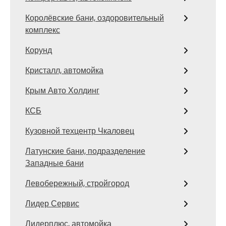
Королёвские бани, оздоровительный
комплекс
Корунд
Кристалл, автомойка
Крым Авто Холдинг
КСБ
Кузовной техцентр Чкаловец
Латунские бани, подразделение
Западные бани
Левобережный, стройгород
Лидер Сервис
Лидерплюс, автомойка