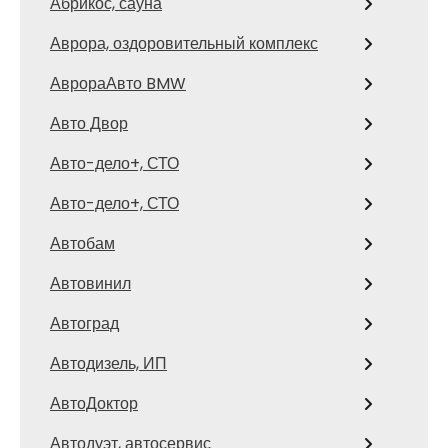
Абрикос, сауна
Аврора, оздоровительный комплекс
АврораАвто BMW
Авто Двор
Авто-дело+, СТО
Авто-дело+, СТО
Автобам
Автовинил
Автоград
Автодизель, ИП
АвтоДоктор
Автодуэт, автосервис