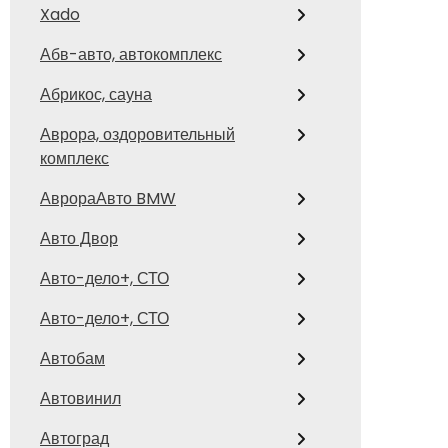
Xado
Абв-авто, автокомплекс
Абрикос, сауна
Аврора, оздоровительный
комплекс
АврораАвто BMW
Авто Двор
Авто-дело+, СТО
Авто-дело+, СТО
Автобам
Автовинил
Автоград