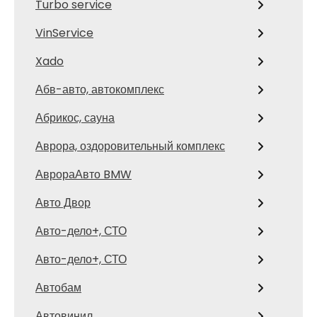
Turbo service
VinService
Xado
Абв-авто, автокомплекс
Абрикос, сауна
Аврора, оздоровительный комплекс
АврораАвто BMW
Авто Двор
Авто-дело+, СТО
Авто-дело+, СТО
Автобам
Автовинил