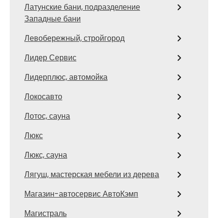
Латунские бани, подразделение
Западные бани
Левобережный, стройгород
Лидер Сервис
Лидерплюс, автомойка
Локосавто
Лотос, сауна
Люкс
Люкс, сауна
Лягуш, мастерская мебели из дерева
Магазин-автосервис АвтоКэмп
Магистраль