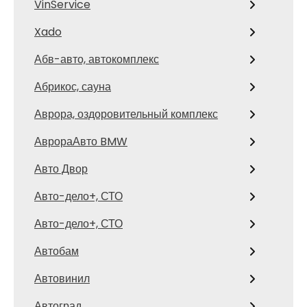
VinService
Xado
Абв-авто, автокомплекс
Абрикос, сауна
Аврора, оздоровительный комплекс
АврораАвто BMW
Авто Двор
Авто-дело+, СТО
Авто-дело+, СТО
Автобам
Автовинил
Автоград