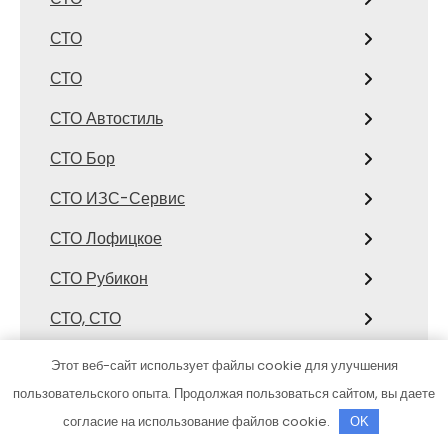
СТО
СТО
СТО Автостиль
СТО Бор
СТО ИЗС-Сервис
СТО Лофицкое
СТО Рубикон
СТО, СТО
СТО, СТО
Этот веб-сайт использует файлы cookie для улучшения
пользовательского опыта. Продолжая пользоваться сайтом, вы даете
Страйк
согласие на использование файлов cookie.
OK
Стрелец, сауна