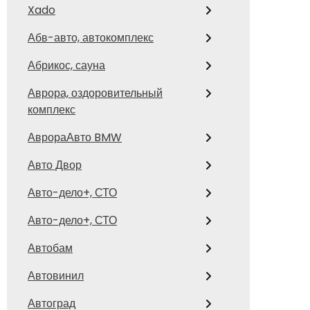
Xado
Абв-авто, автокомплекс
Абрикос, сауна
Аврора, оздоровительный
комплекс
АврораАвто BMW
Авто Двор
Авто-дело+, СТО
Авто-дело+, СТО
Автобам
Автовинил
Автоград