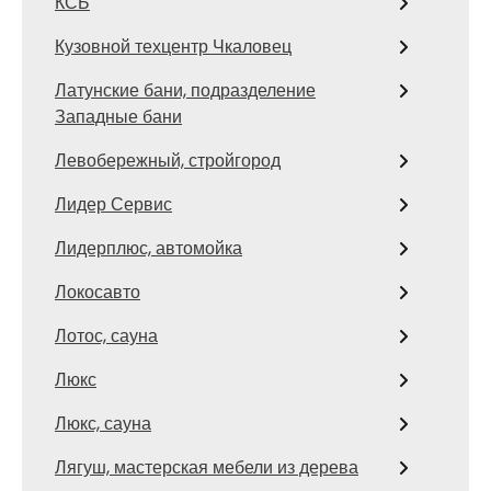
КСБ
Кузовной техцентр Чкаловец
Латунские бани, подразделение
Западные бани
Левобережный, стройгород
Лидер Сервис
Лидерплюс, автомойка
Локосавто
Лотос, сауна
Люкс
Люкс, сауна
Лягуш, мастерская мебели из дерева