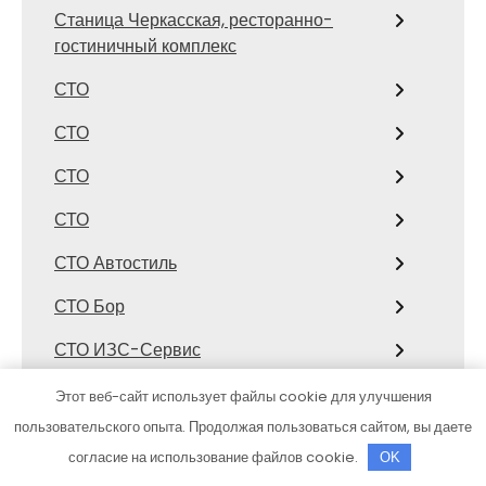
Станица Черкасская, ресторанно-
гостиничный комплекс
СТО
СТО
СТО
СТО
СТО Автостиль
СТО Бор
СТО ИЗС-Сервис
СТО Лофицкое
Этот веб-сайт использует файлы cookie для улучшения
пользовательского опыта. Продолжая пользоваться сайтом, вы даете
СТО Рубикон
согласие на использование файлов cookie.
OK
СТО, СТО