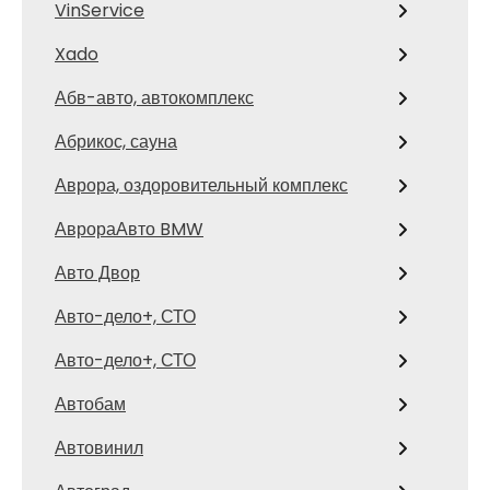
VinService
Xado
Абв-авто, автокомплекс
Абрикос, сауна
Аврора, оздоровительный комплекс
АврораАвто BMW
Авто Двор
Авто-дело+, СТО
Авто-дело+, СТО
Автобам
Автовинил