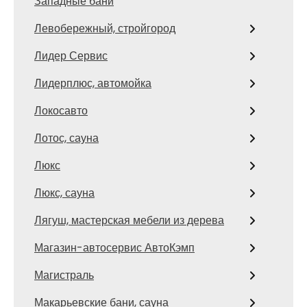
Западные бани
Левобережный, стройгород
Лидер Сервис
Лидерплюс, автомойка
Локосавто
Лотос, сауна
Люкс
Люкс, сауна
Лягуш, мастерская мебели из дерева
Магазин-автосервис АвтоКэмп
Магистраль
Макарьевские бани, сауна