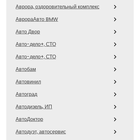
Аврора, оздоровительный комплекс
АврораАвто BMW
Авто Двор
Авто-дело+, СТО
Авто-дело+, СТО
Автобам
Автовинил
Автоград
Автодизель, ИП
АвтоДоктор
Автодуэт, автосервис