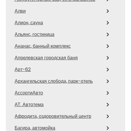
Алви
Алион, сауна
Альянс, гостиница
Ананас, банный комплекс
Апрелевская городская баня
Арт-62
Архангельская слобода, парк-отель
АссортиАвто
АТ. Автотема
Афродита, оздоровительный центр
Багира, автомойка