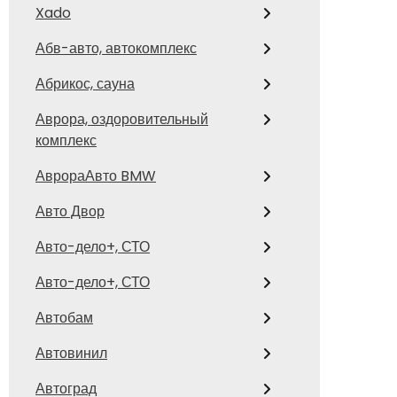
Xado
Абв-авто, автокомплекс
Абрикос, сауна
Аврора, оздоровительный
комплекс
АврораАвто BMW
Авто Двор
Авто-дело+, СТО
Авто-дело+, СТО
Автобам
Автовинил
Автоград