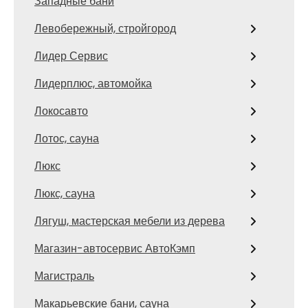
Западные бани
Левобережный, стройгород
Лидер Сервис
Лидерплюс, автомойка
Локосавто
Лотос, сауна
Люкс
Люкс, сауна
Лягуш, мастерская мебели из дерева
Магазин-автосервис АвтоКэмп
Магистраль
Макарьевские бани, сауна