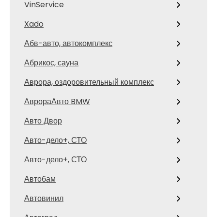
VinService
Xado
Абв-авто, автокомплекс
Абрикос, сауна
Аврора, оздоровительный комплекс
АврораАвто BMW
Авто Двор
Авто-дело+, СТО
Авто-дело+, СТО
Автобам
Автовинил