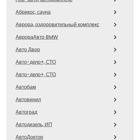
Абрикос, сауна
Аврора, оздоровительный комплекс
АврораАвто BMW
Авто Двор
Авто-дело+, СТО
Авто-дело+, СТО
Автобам
Автовинил
Автоград
Автодизель, ИП
АвтоДоктор