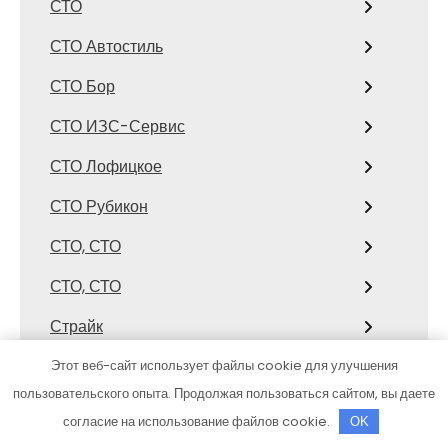
СТО
СТО Автостиль
СТО Бор
СТО ИЗС-Сервис
СТО Лофицкое
СТО Рубикон
СТО, СТО
СТО, СТО
Страйк
Стрелец, сауна
Этот веб-сайт использует файлы cookie для улучшения
пользовательского опыта. Продолжая пользоваться сайтом, вы даете
Студенческий, торгово-спортивный
согласие на использование файлов cookie.
OK
комплекс