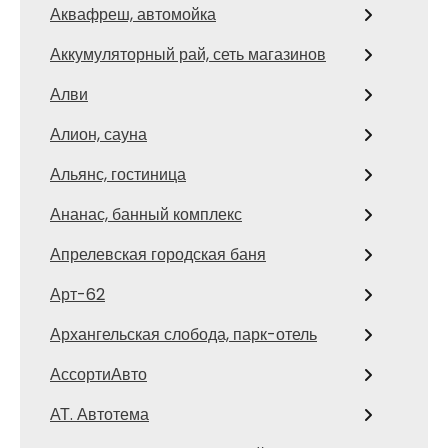
Аквафреш, автомойка
Аккумуляторный рай, сеть магазинов
Алви
Алион, сауна
Альянс, гостиница
Ананас, банный комплекс
Апрелевская городская баня
Арт-62
Архангельская слобода, парк-отель
АссортиАвто
АТ. Автотема