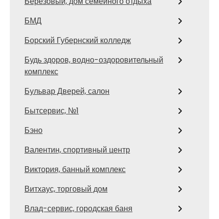
Березовый, дом семейного отдыха
БМД
Борский Губернский колледж
Будь здоров, водно-оздоровительный
комплекс
Бульвар Дверей, салон
Бытсервис, №1
Бэно
Валентин, спортивный центр
Виктория, банный комплекс
Витхаус, торговый дом
Влад-сервис, городская баня