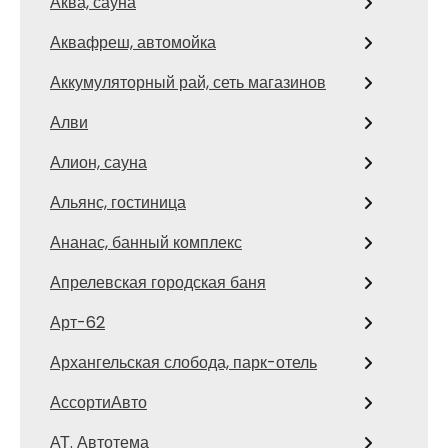
Аква, сауна
Аквафреш, автомойка
Аккумуляторный рай, сеть магазинов
Алви
Алион, сауна
Альянс, гостиница
Ананас, банный комплекс
Апрелевская городская баня
Арт-62
Архангельская слобода, парк-отель
АссортиАвто
АТ. Автотема