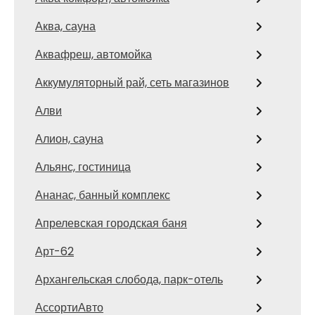
Аква, сауна
Аквафреш, автомойка
Аккумуляторный рай, сеть магазинов
Алви
Алион, сауна
Альянс, гостиница
Ананас, банный комплекс
Апрелевская городская баня
Арт-62
Архангельская слобода, парк-отель
АссортиАвто