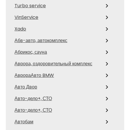
Turbo service
VinService
Xado
Абв-авто, автокомплекс
Абрикос, сауна
Аврора, оздоровительный комплекс
АврораАвто BMW
Авто Двор
Авто-дело+, СТО
Авто-дело+, СТО
Автобам