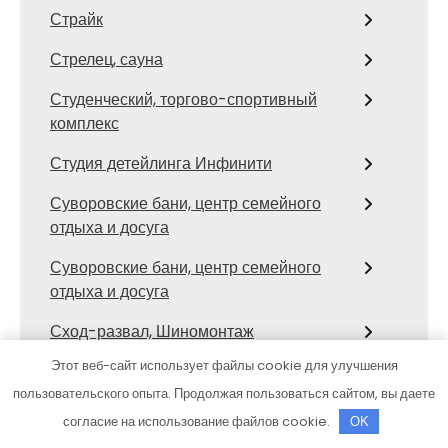
Страйк
Стрелец, сауна
Студенческий, торгово-спортивный
комплекс
Студия детейлинга Инфинити
Суворовские бани, центр семейного
отдыха и досуга
Суворовские бани, центр семейного
отдыха и досуга
Сход-развал, Шиномонтаж
Этот веб-сайт использует файлы cookie для улучшения
Твой дом, магазин товаров для
пользовательского опыта. Продолжая пользоваться сайтом, вы даете
ремонта
согласие на использование файлов cookie.
OK
Территория первых, сауна