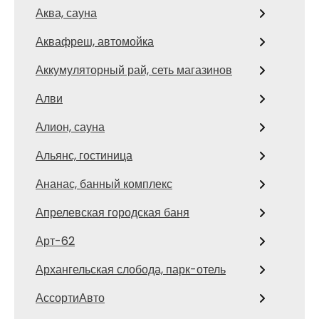
Аква, сауна
Аквафреш, автомойка
Аккумуляторный рай, сеть магазинов
Алви
Алион, сауна
Альянс, гостиница
Ананас, банный комплекс
Апрелевская городская баня
Арт-62
Архангельская слобода, парк-отель
АссортиАвто