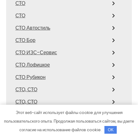
СТО
СТО
СТО Автостиль
СТО Бор
СТО ИЗС-Сервис
СТО Лофицкое
СТО Рубикон
СТО, СТО
СТО, СТО
Этот веб-сайт использует файлы cookie для улучшения
Страйк
пользовательского опыта. Продолжая пользоваться сайтом, вы даете
Стрелец, сауна
согласие на использование файлов cookie.
OK