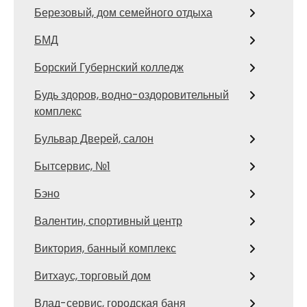
Березовый, дом семейного отдыха
БМД
Борский Губернский колледж
Будь здоров, водно-оздоровительный
комплекс
Бульвар Дверей, салон
Бытсервис, №1
Бэно
Валентин, спортивный центр
Виктория, банный комплекс
Витхаус, торговый дом
Влад-сервис, городская баня