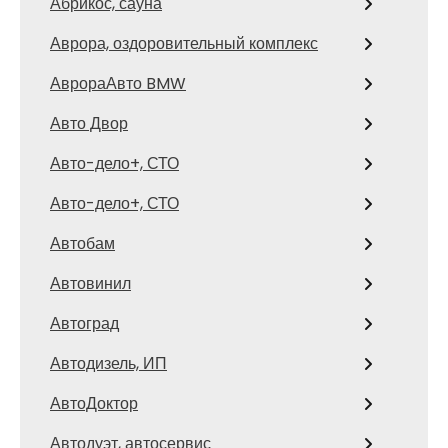
Абрикос, сауна
Аврора, оздоровительный комплекс
АврораАвто BMW
Авто Двор
Авто-дело+, СТО
Авто-дело+, СТО
Автобам
Автовинил
Автоград
Автодизель, ИП
АвтоДоктор
Автодуэт, автосервис