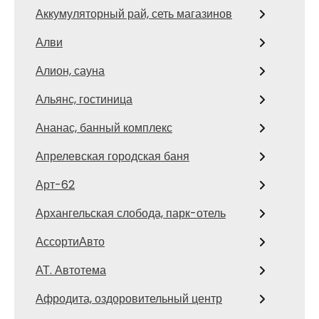
Аккумуляторный рай, сеть магазинов
Алви
Алион, сауна
Альянс, гостиница
Ананас, банный комплекс
Апрелевская городская баня
Арт-62
Архангельская слобода, парк-отель
АссортиАвто
АТ. Автотема
Афродита, оздоровительный центр