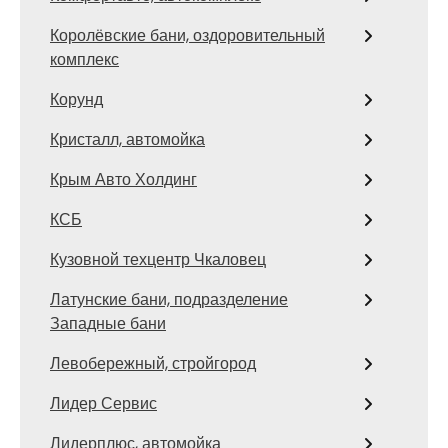
Королёвские бани, оздоровительный
комплекс
Корунд
Кристалл, автомойка
Крым Авто Холдинг
КСБ
Кузовной техцентр Чкаловец
Латунские бани, подразделение
Западные бани
Левобережный, стройгород
Лидер Сервис
Лидерплюс, автомойка