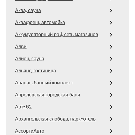
Аква, сауна
Аквафреш, автомойка
Аккумуляторный рай, сеть магазинов
Алви
Алион, сауна
Альянс, гостиница
Ананас, банный комплекс
Апрелевская городская баня
Арт-62
Архангельская слобода, парк-отель
АссортиАвто