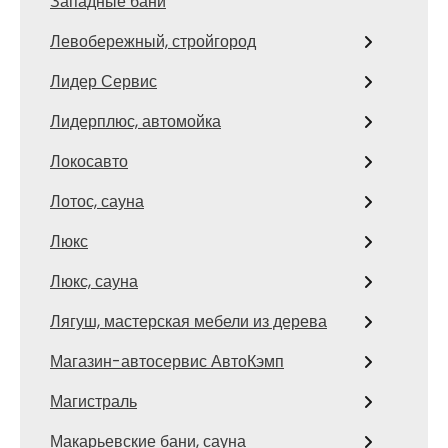
Западные бани
Левобережный, стройгород
Лидер Сервис
Лидерплюс, автомойка
Локосавто
Лотос, сауна
Люкс
Люкс, сауна
Лягуш, мастерская мебели из дерева
Магазин-автосервис АвтоКэмп
Магистраль
Макарьевские бани, сауна