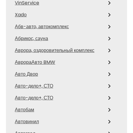
VinService
Xado
Абв-авто, автокомплекс
Абрикос, сауна
Аврора, оздоровительный комплекс
АврораАвто BMW
Авто Двор
Авто-дело+, СТО
Авто-дело+, СТО
Автобам
Автовинил