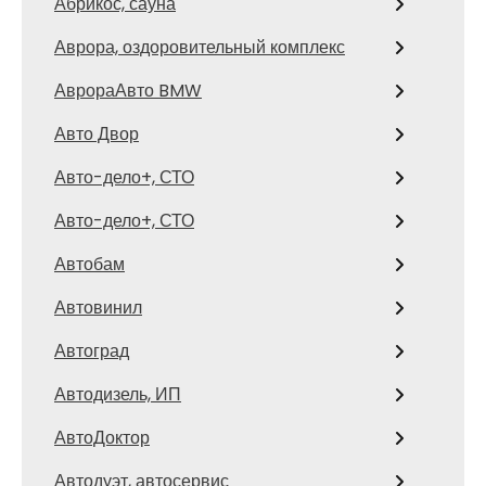
Абрикос, сауна
Аврора, оздоровительный комплекс
АврораАвто BMW
Авто Двор
Авто-дело+, СТО
Авто-дело+, СТО
Автобам
Автовинил
Автоград
Автодизель, ИП
АвтоДоктор
Автодуэт, автосервис