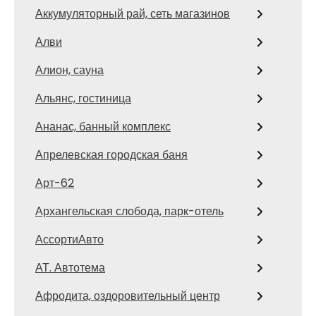
Аккумуляторный рай, сеть магазинов
Алви
Алион, сауна
Альянс, гостиница
Ананас, банный комплекс
Апрелевская городская баня
Арт-62
Архангельская слобода, парк-отель
АссортиАвто
АТ. Автотема
Афродита, оздоровительный центр