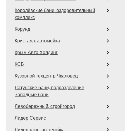
Королёвские бани, оздоровительный
комплекс
Корунд
Кристалл, автомойка
Крым Авто Холдинг
КСБ
Кузовной техцентр Чкаловец
Латунские бани, подразделение
Западные бани
Левобережный, стройгород
Лидер Сервис
Лидерплюс, автомойка