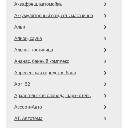
Аквафреш, автомойка
Аккумуляторный рай, сеть магазинов
Алви
Алион, сауна
Альянс, гостиница
Ананас, банный комплекс
Апрелевская городская баня
Арт-62
Архангельская слобода, парк-отель
АссортиАвто
АТ. Автотема