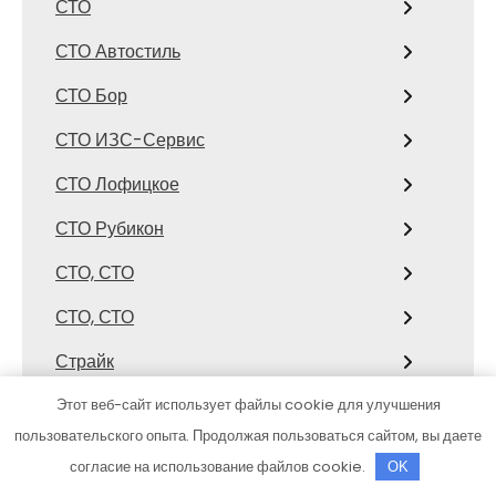
СТО
СТО Автостиль
СТО Бор
СТО ИЗС-Сервис
СТО Лофицкое
СТО Рубикон
СТО, СТО
СТО, СТО
Страйк
Стрелец, сауна
Этот веб-сайт использует файлы cookie для улучшения
пользовательского опыта. Продолжая пользоваться сайтом, вы даете
Студенческий, торгово-спортивный
согласие на использование файлов cookie.
OK
комплекс