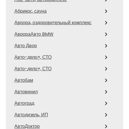
Абрикос, сауна
Аврора, оздоровительный комплекс
АврораАвто BMW
Авто Двор
Авто-дело+, СТО
Авто-дело+, СТО
Автобам
Автовинил
Автоград
Автодизель, ИП
АвтоДоктор