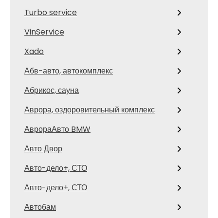
Turbo service
VinService
Xado
Абв-авто, автокомплекс
Абрикос, сауна
Аврора, оздоровительный комплекс
АврораАвто BMW
Авто Двор
Авто-дело+, СТО
Авто-дело+, СТО
Автобам