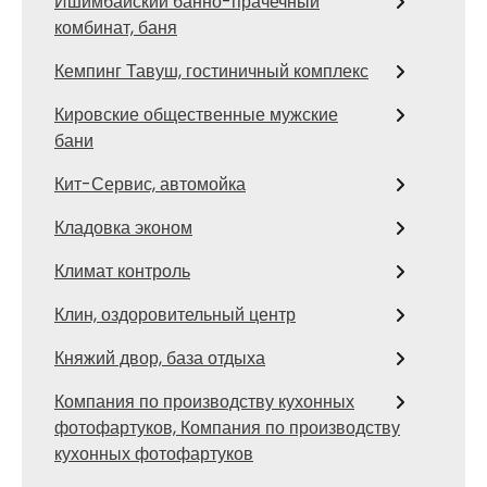
Ишимбайский банно-прачечный
комбинат, баня
Кемпинг Тавуш, гостиничный комплекс
Кировские общественные мужские
бани
Кит-Сервис, автомойка
Кладовка эконом
Климат контроль
Клин, оздоровительный центр
Княжий двор, база отдыха
Компания по производству кухонных
фотофартуков, Компания по производству
кухонных фотофартуков