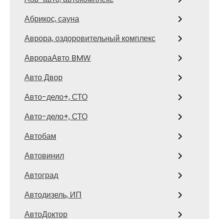
Абрикос, сауна
Аврора, оздоровительный комплекс
АврораАвто BMW
Авто Двор
Авто-дело+, СТО
Авто-дело+, СТО
Автобам
Автовинил
Автоград
Автодизель, ИП
АвтоДоктор