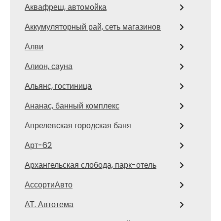
Аквафреш, автомойка
Аккумуляторный рай, сеть магазинов
Алви
Алион, сауна
Альянс, гостиница
Ананас, банный комплекс
Апрелевская городская баня
Арт-62
Архангельская слобода, парк-отель
АссортиАвто
АТ. Автотема