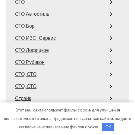
СТО
СТО Автостиль
СТО Бор
СТО ИЗС-Сервис
СТО Лофицкое
СТО Рубикон
СТО, СТО
СТО, СТО
Страйк
Стрелец, сауна
Этот веб-сайт использует файлы cookie для улучшения
пользовательского опыта. Продолжая пользоваться сайтом, вы даете
Студенческий, торгово-спортивный
согласие на использование файлов cookie.
OK
комплекс