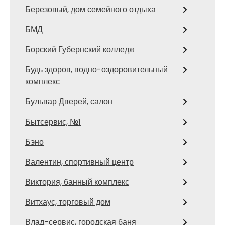
Березовый, дом семейного отдыха
БМД
Борский Губернский колледж
Будь здоров, водно-оздоровительный
комплекс
Бульвар Дверей, салон
Бытсервис, №1
Бэно
Валентин, спортивный центр
Виктория, банный комплекс
Витхаус, торговый дом
Влад-сервис, городская баня