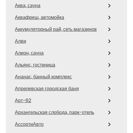
Аква, сауна
Аквафреш, автомойка
Аккумуляторный рай, сеть магазинов
Алви
Алион, сауна
Альянс, гостиница
Ананас, банный комплекс
Апрелевская городская баня
Арт-62
Архангельская слобода, парк-отель
АссортиАвто