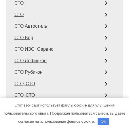
СТО
СТО
СТО Автостиль
СТО Бор
СТО ИЗС-Сервис
СТО Лофицкое
СТО Рубикон
СТО, СТО
СТО, СТО
Этот веб-сайт использует файлы cookie для улучшения
Страйк
пользовательского опыта. Продолжая пользоваться сайтом, вы даете
Стрелец, сауна
согласие на использование файлов cookie.
OK