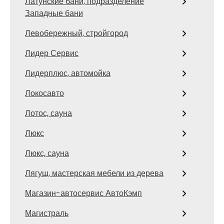
Латунские бани, подразделение
Западные бани
Левобережный, стройгород
Лидер Сервис
Лидерплюс, автомойка
Локосавто
Лотос, сауна
Люкс
Люкс, сауна
Лягуш, мастерская мебели из дерева
Магазин-автосервис АвтоКэмп
Магистраль