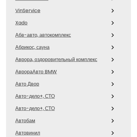
VinService
Xado
Абв-авто, автокомплекс
Абрикос, сауна
Аврора, оздоровительный комплекс
АврораАвто BMW
Авто Двор
Авто-дело+, СТО
Авто-дело+, СТО
Автобам
Автовинил