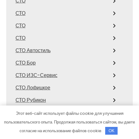
СТО
СТО
СТО
СТО
СТО Автостиль
СТО Бор
СТО ИЗС-Сервис
СТО Лофицкое
СТО Рубикон
СТО, СТО
Этот веб-сайт использует файлы cookie для улучшения
пользовательского опыта. Продолжая пользоваться сайтом, вы даете
СТО, СТО
согласие на использование файлов cookie.
OK
Страйк