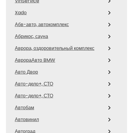
VinService
Xado
Абв-авто, автокомплекс
Абрикос, сауна
Аврора, оздоровительный комплекс
АврораАвто BMW
Авто Двор
Авто-дело+, СТО
Авто-дело+, СТО
Автобам
Автовинил
Автоград