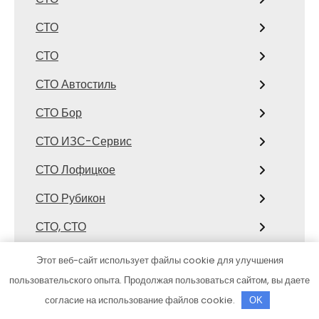
СТО
СТО
СТО Автостиль
СТО Бор
СТО ИЗС-Сервис
СТО Лофицкое
СТО Рубикон
СТО, СТО
СТО, СТО
Этот веб-сайт использует файлы cookie для улучшения
пользовательского опыта. Продолжая пользоваться сайтом, вы даете
Страйк
согласие на использование файлов cookie.
OK
Стрелец, сауна