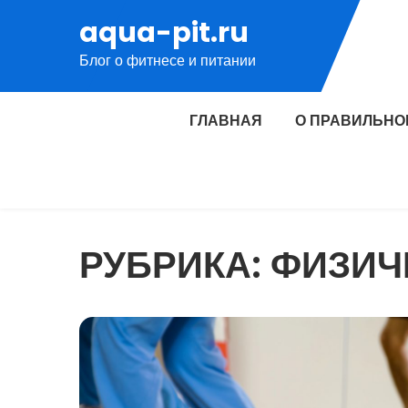
Перейти
aqua-pit.ru
к
Блог о фитнесе и питании
содержимому
ГЛАВНАЯ
О ПРАВИЛЬНО
РУБРИКА:
ФИЗИЧ