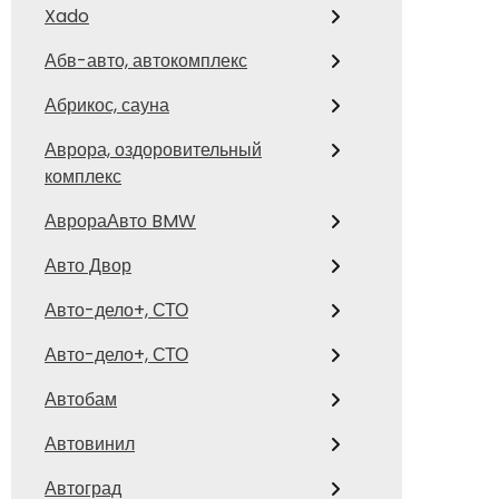
Xado
Абв-авто, автокомплекс
Абрикос, сауна
Аврора, оздоровительный
комплекс
АврораАвто BMW
Авто Двор
Авто-дело+, СТО
Авто-дело+, СТО
Автобам
Автовинил
Автоград