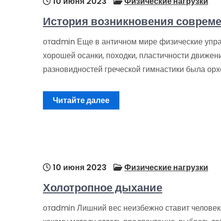
10 июня 2023
Физические нагрузки
История возникновения соврем
отadmin Еще в античном мире физические упра
хорошей осанки, походки, пластичности движени
разновидностей греческой гимнастики была орх
Читайте далее
10 июня 2023
Физические нагрузки
Холотропное дыхание
отadmin Лишний вес неизбежно ставит человек