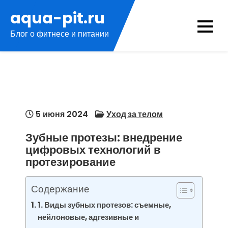
Перейти
aqua-pit.ru
к
Блог о фитнесе и питании
содержимому
5 июня 2024
Уход за телом
Зубные протезы: внедрение
цифровых технологий в
протезирование
Содержание
1. Виды зубных протезов: съемные,
нейлоновые, адгезивные и