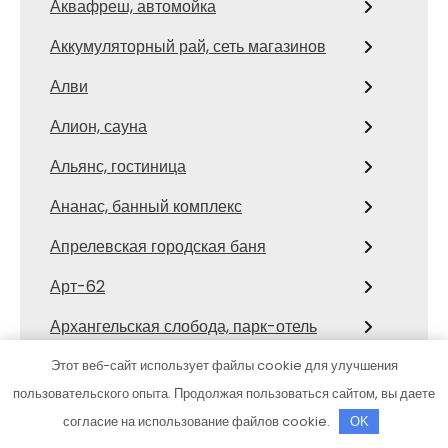
Аквафреш, автомойка
Аккумуляторный рай, сеть магазинов
Алви
Алион, сауна
Альянс, гостиница
Ананас, банный комплекс
Апрелевская городская баня
Арт-62
Архангельская слобода, парк-отель
АссортиАвто
Этот веб-сайт использует файлы cookie для улучшения
пользовательского опыта. Продолжая пользоваться сайтом, вы даете
АТ. Автотема
согласие на использование файлов cookie.
OK
Афродита, оздоровительный центр