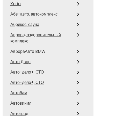
Xado
Абв-авто, автокомплекс
Абрикос, сауна
Аврора, оздоровительный
комплекс
АврораАвто BMW
Авто Двор
Авто-дело+, СТО
Авто-дело+, СТО
Автобам
Автовинил
Автоград