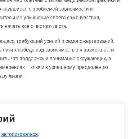
ется многолетним опытом медицинской практики и
лкнувшиеся с проблемой зависимости и
чительное улучшение своего самочувствия,
 начать все с чистого листа.
роцесс, требующий усилий и самопожертвований.
 пути к победе над зависимостью и возможности
ить, что поддержку и понимание окружающих, а
намерениях – ключи к успешному преодолению
азу жизни.
рий
о
авторизоваться
.