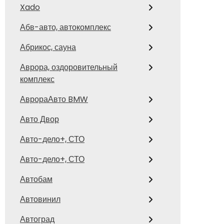
Xado
Абв-авто, автокомплекс
Абрикос, сауна
Аврора, оздоровительный
комплекс
АврораАвто BMW
Авто Двор
Авто-дело+, СТО
Авто-дело+, СТО
Автобам
Автовинил
Автоград