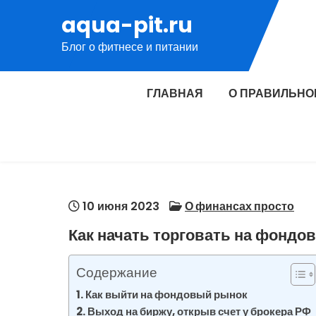
Перейти
aqua-pit.ru
к
Блог о фитнесе и питании
содержимому
ГЛАВНАЯ
О ПРАВИЛЬНО
10 июня 2023
О финансах просто
Как начать торговать на фондо
Содержание
Как выйти на фондовый рынок
Выход на биржу, открыв счет у брокера РФ