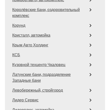
Королёвские бани, оздоровительный
комплекс
Корунд
Кристалл, автомойка
Крым Авто Холдинг
КСБ
Кузовной техцентр Чкаловец
Латунские бани, подразделение
Западные бани
Левобережный, стройгород
Лидер Сервис
Лидерплюс, автомойка