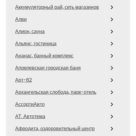
Аккумуляторный рай, сеть магазинов
Алви
Алион, сауна
Альянс, гостиница
Ананас, банный комплекс
Апрелевская городская баня
Арт-62
Архангельская слобода, парк-отель
АссортиАвто
АТ. Автотема
Афродита, оздоровительный центр