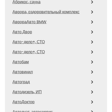
Абрикос, сауна
Аврора, оздоровительный комплекс
АврораАвто BMW
Авто Двор
Авто-дело+, СТО
Авто-дело+, СТО
Автобам
Автовинил
Автоград
Автодизель, ИП
АвтоДоктор
Автодуэт, автосервис