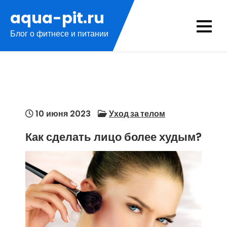
Перейти
aqua-pit.ru
к
Блог о фитнесе и питании
содержимому
10 июня 2023
Уход за телом
Как сделать лицо более худым?