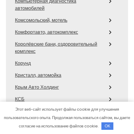
Компьютерная диагностика
автомобилей
Комсомольский, мотель
Комфортавто, автокомплекс
Королёвские бани, оздоровительный
комплекс
Корунд
Кристалл, автомойка
Крым Авто Холдинг
КСБ
Этот веб-сайт использует файлы cookie для улучшения
Кузовной техцентр Чкаловец
пользовательского опыта. Продолжая пользоваться сайтом, вы даете
Латунские бани, подразделение
согласие на использование файлов cookie.
OK
Западные бани