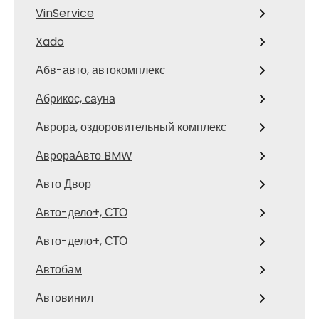
VinService
Xado
Абв-авто, автокомплекс
Абрикос, сауна
Аврора, оздоровительный комплекс
АврораАвто BMW
Авто Двор
Авто-дело+, СТО
Авто-дело+, СТО
Автобам
Автовинил