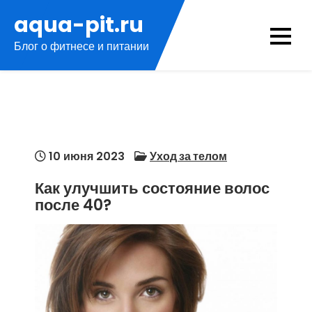
Перейти
aqua-pit.ru
к
Блог о фитнесе и питании
содержимому
10 июня 2023
Уход за телом
Как улучшить состояние волос
после 40?