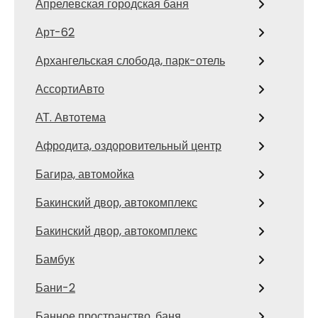
Апрелевская городская баня
Арт-62
Архангельская слобода, парк-отель
АссортиАвто
АТ. Автотема
Афродита, оздоровительный центр
Багира, автомойка
Бакинский двор, автокомплекс
Бакинский двор, автокомплекс
Бамбук
Бани-2
Банное пространство, баня