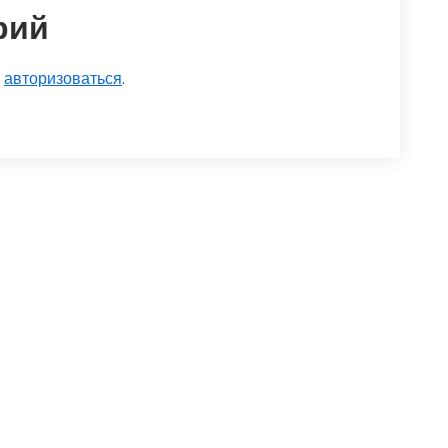
рий
о
авторизоваться
.