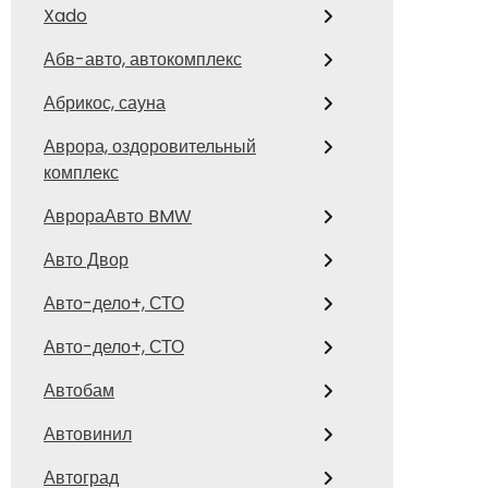
Xado
Абв-авто, автокомплекс
Абрикос, сауна
Аврора, оздоровительный
комплекс
АврораАвто BMW
Авто Двор
Авто-дело+, СТО
Авто-дело+, СТО
Автобам
Автовинил
Автоград