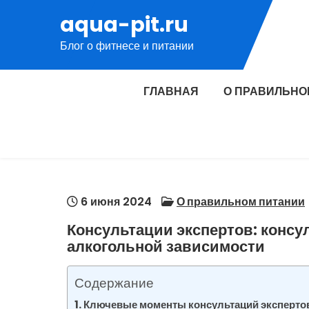
Перейти
aqua-pit.ru
к
Блог о фитнесе и питании
содержимому
ГЛАВНАЯ
О ПРАВИЛЬНО
6 июня 2024
О правильном питании
Консультации экспертов: консу
алкогольной зависимости
Содержание
Ключевые моменты консультаций экспертов