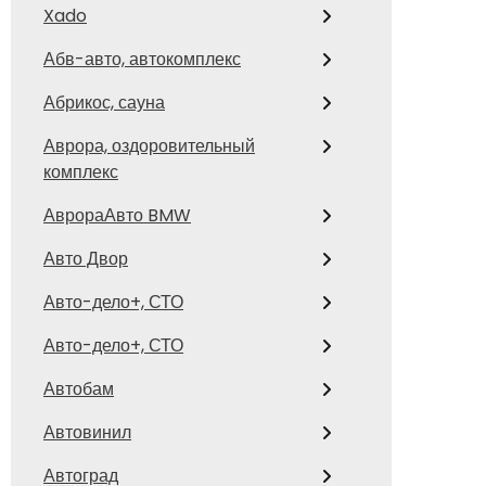
Xado
Абв-авто, автокомплекс
Абрикос, сауна
Аврора, оздоровительный
комплекс
АврораАвто BMW
Авто Двор
Авто-дело+, СТО
Авто-дело+, СТО
Автобам
Автовинил
Автоград